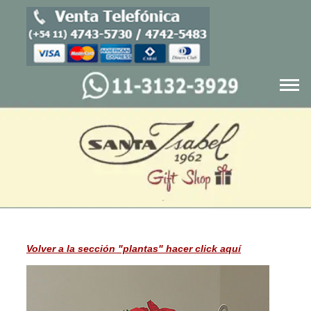
Blog
Cajas navideñas
Productos
Quienes Somos
Volver a la sección "plantas" hacer click aquí
Servicios